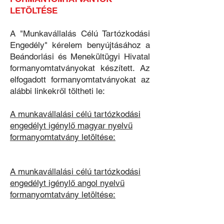
LETÖLTÉSE
A "Munkavállalás Célú Tartózkodási
Engedély" kérelem benyújtásához a
Beándorlási és Menekültügyi Hivatal
formanyomtatványokat készített. Az
elfogadott formanyomtatványokat az
alábbi linkekről töltheti le:
A munkavállalási célú tartózkodási
engedélyt igénylő m
agyar nyelvű
formanyomtatvány letöltése:
A munkavállalási célú tartózkodási
engedélyt igénylő angol
nyelvű
formanyomtatvány letöltése: