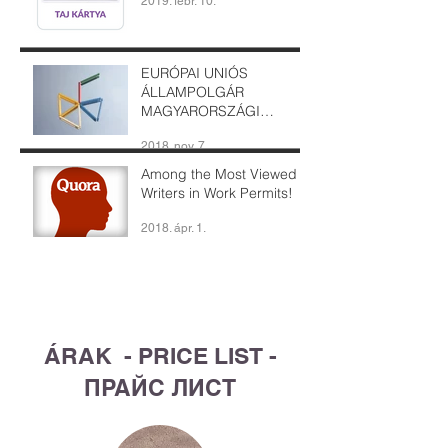
2019. febr. 10.
EURÓPAI UNIÓS
ÁLLAMPOLGÁR
MAGYARORSZÁGI
FOGLALKOZTATÁSA
2018. nov. 7.
Among the Most Viewed
Writers in Work Permits!
2018. ápr. 1.
List Title
ÁRAK - PRICE LIST -
ПРАЙС ЛИСТ