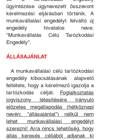
ügyintézése úgynevezett összevont
kérelmezési eljárásban történik. A
munkavállalási engedélyt felváltó új
engedély hivatalos neve:
"Munkavállalás Célú Tarózkodási
Engedély".
ÁLLÁSAJÁNLAT ​
A munkavállalási célú tartózkodási
engedély kibocsátásának alapvető
feltétele, hogy a kérelmező igazolja a
tartózkodás célját.
Foglalkoztatás
jogviszony létesítésére irányuló
előzetes megállapodás (hétköznapi
nevén: "állásajánlat") nélkül nem
lehet munkavállalási engedélyt
szerezni! Arra nincs lehetőség, hogy
állás keresés céljából adjanak ki