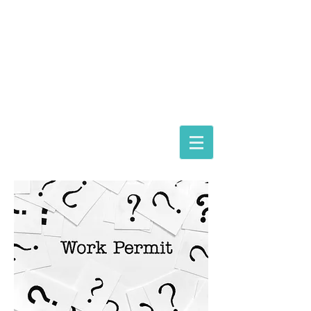
ASTORIA ASSISTANCE
IMMIGRATION LAWYERS
Magyarországi képviselet:
dr. Gácsi Mihály Medárd Ügyvédi Iroda
1074 Budapest Dohány 20
Tel
+36 20 3771030