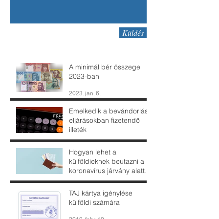
Küldés
A minimál bér összege
2023-ban
2023. jan. 6.
Emelkedik a bevándorlási
eljárásokban fizetendő
illeték
2022. jan. 3.
Hogyan lehet a
külföldieknek beutazni a
koronavírus járvány alatt
Magyarországra?
2020. okt. 13.
TAJ kártya igénylése
külföldi számára