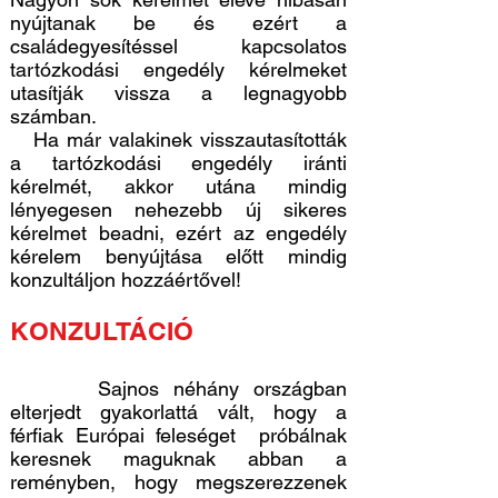
nyújtanak be és ezért a
családegyesítéssel kapcsolatos
tartózkodási engedély kérelmeket
utasítják vissza a legnagyobb
számban.
Ha már valakinek visszautasították
a tartózkodási engedély iránti
kérelmét, akkor utána mindig
lényegesen nehezebb új sikeres
kérelmet beadni, ezért az engedély
kérelem benyújtása előtt mindig
konzultáljon hozzáértővel!
KONZULTÁCIÓ
Sajnos néhány országban
elterjedt gyakorlattá vált, hogy a
férfiak Európai feleséget próbálnak
keresnek maguknak abban a
reményben, hogy megszerezzenek