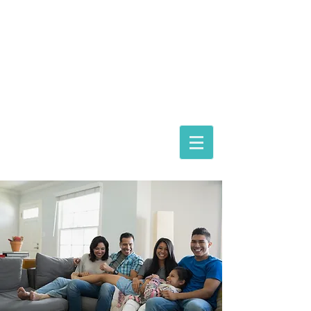
ASTORIA ASSISTANCE
IMMIGRATION LAWYERS
Magyarországi képviselet:
dr. Gácsi Mihály Medárd Ügyvédi Iroda
1074 Budapest Dohány 20
Tel
+36 20 3771030