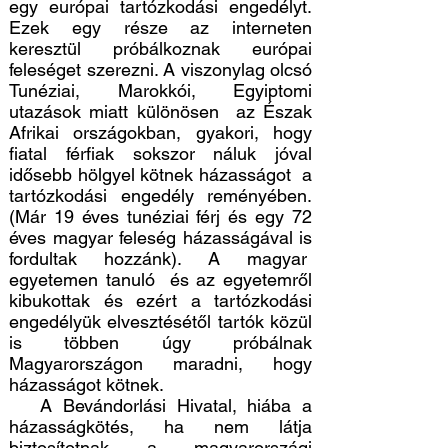
egy európai tartózkodási engedélyt.
Ezek egy része az interneten
keresztül próbálkoznak európai
feleséget szerezni. A viszonylag olcsó
Tunéziai, Marokkói, Egyiptomi
utazások miatt különösen az Észak
Afrikai országokban, gyakori, hogy
fiatal férfiak sokszor náluk jóval
idősebb hölgyel kötnek házasságot a
tartózkodási engedély reményében.
(Már 19 éves tunéziai férj és egy 72
éves magyar feleség házasságával is
fordultak hozzánk). A magyar
egyetemen tanuló és az egyetemről
kibukottak és ezért a tartózkodási
engedélyük elvesztésétől tartók közül
is többen úgy próbálnak
Magyarországon maradni, hogy
házasságot kötnek.
A Bevándorlási Hivatal, hiába a
házasságkötés, ha nem látja
biztosítotnak a magyarországi