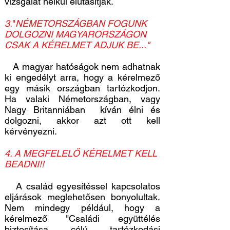
vizsgálat nélkül elutasítják.
3.
"
NÉMETORSZÁGBAN FOGUNK
DOLGOZNI MAGYARORSZÁGON
CSAK A KÉRELMET ADJUK BE..."
A magyar hatóságok nem adhatnak
ki engedélyt arra, hogy a kérelmező
egy másik országban tartózkodjon.
Ha valaki Németországban, vagy
Nagy Britanniában kíván élni és
dolgozni, akkor azt ott kell
kérvényezni.
4. A MEGFELELŐ KÉRELMET KELL
BEADNI!!
A család egyesítéssel kapcsolatos
eljárások meglehetősen bonyolultak.
Nem mindegy például, hogy a
kérelmező "Családi együttélés
biztosítása célú tartózkodási