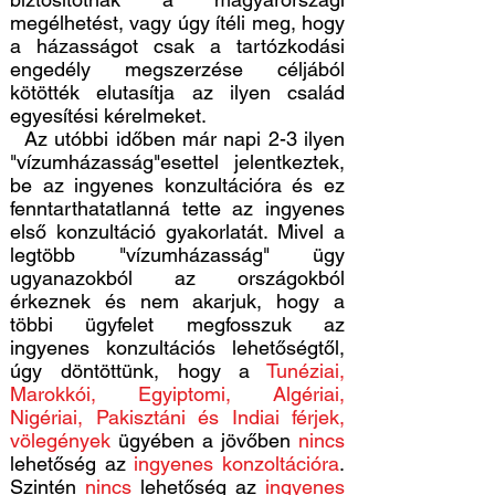
megélhetést, vagy úgy ítéli meg, hogy
a házasságot csak a tartózkodási
engedély megszerzése céljából
kötötték elutasítja az ilyen család
egyesítési kérelmeket.
Az utóbbi időben már napi 2-3 ilyen
"vízumházasság"esettel jelentkeztek,
be az ingyenes konzultációra és ez
fenntarthatatlanná tette az ingyenes
első konzultáció gyakorlatát. Mivel a
legtöbb "vízumházasság" ügy
ugyanazokból az országokból
érkeznek és nem akarjuk, hogy a
többi ügyfelet megfosszuk az
ingyenes konzultációs lehetőségtől,
úgy döntöttünk, hogy a
Tunéziai,
Marokkói, Egyiptomi, Algériai,
Nigériai, Pakisztáni és Indiai férjek,
völegények
ügyében a jövőben
nincs
lehetőség az
ingyenes konzoltációra
.
Szintén
nincs
lehetőség az
ingyenes