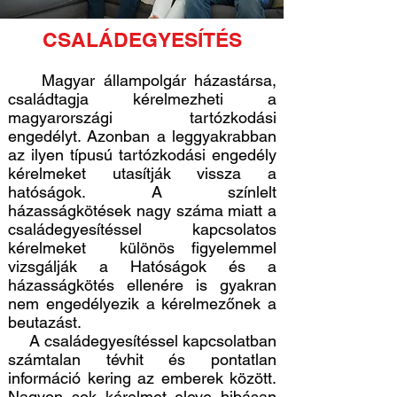
CSALÁDEGYESÍTÉS
Magyar állampolgár házastársa,
családtagja kérelmezheti a
magyarországi tartózkodási
engedélyt. Azonban a leggyakrabban
az ilyen típusú tartózkodási engedély
kérelmeket utasítják vissza a
hatóságok. A színlelt
házasságkötések nagy száma miatt a
családegyesítéssel kapcsolatos
kérelmeket különös figyelemmel
vizsgálják a Hatóságok és a
házasságkötés ellenére is gyakran
nem engedélyezik a kérelmezőnek a
beutazást.
A családegyesítéssel kapcsolatban
számtalan tévhit és pontatlan
információ kering az emberek között.
Nagyon sok kérelmet eleve hibásan