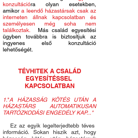
konzultáció
ra olyan esetekben,
amikor
a leendő házastársak csak az
interneten állnak kapcsolatban és
személyesen még soha nem
találkoztak.
Más család egyesítési
ügyben továbbra is biztosítjuk az
ingyenes első konzultáció
lehetőségét.
TÉVHITEK A CSALÁD
EGYESÍTÉSSEL ​
KAPCSOLATBAN
1.
"
A HÁZASSÁG KÖTÉS UTÁN A
HÁZASTÁRS AUTOMATIKUSAN
TARTÓZKODÁSI ENGEDÉLY KAP..."
Ez az egyik legelterjedtebb téves
információ. Sokan hiszik azt, hogy