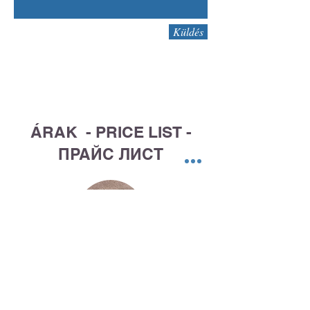
Küldés
List Title
ÁRAK - PRICE LIST -
ПРАЙС ЛИСТ
Munkavállalási Engedély
Work Permit