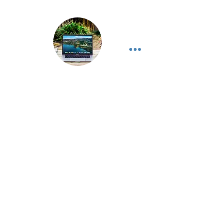
WHITE CARD FOR DIGITAL
NOMADS
Contact us!
Család egyesítés