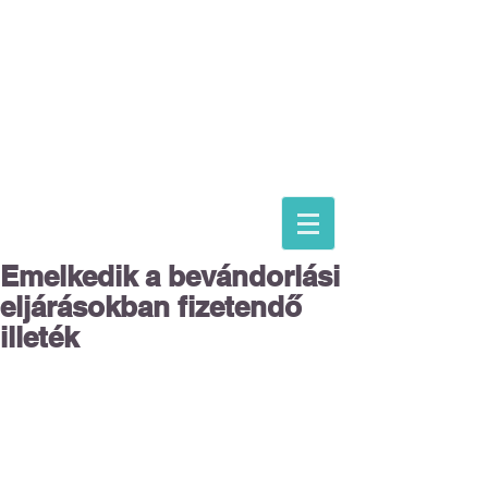
ASTORIA ASSISTANCE
IMMIGRATION LAWYERS
Magyarországi képviselet:
dr. Gácsi Mihály Medárd Ügyvédi Iroda
1074 Budapest Dohány 20
Tel
+36 20 3771030
Emelkedik a bevándorlási
eljárásokban fizetendő
illeték