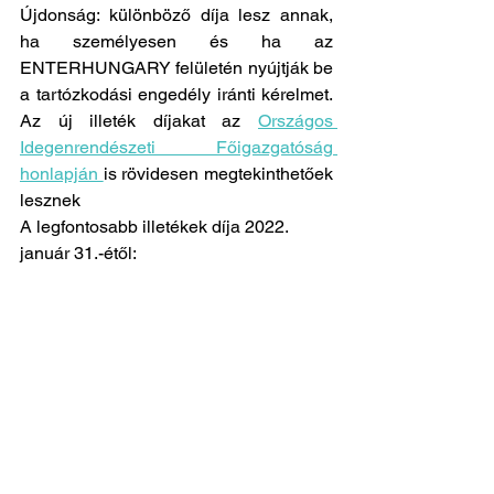
Újdonság: különböző díja lesz annak, 
ha személyesen és ha az 
ENTERHUNGARY felületén nyújtják be 
a tartózkodási engedély iránti kérelmet. 
Az új illeték díjakat az 
Országos 
Idegenrendészeti Főigazgatóság 
honlapján 
is rövidesen megtekinthetőek 
lesznek 
A legfontosabb illetékek díja 2022. 
január 31.-étől: 