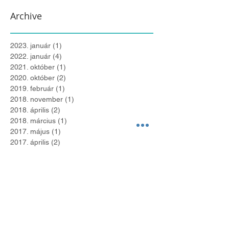
Archive
2023. január
(1)
1 bejegyzés
2022. január
(4)
4 bejegyzés
2021. október
(1)
1 bejegyzés
2020. október
(2)
2 bejegyzés
2019. február
(1)
1 bejegyzés
2018. november
(1)
1 bejegyzés
2018. április
(2)
2 bejegyzés
2018. március
(1)
1 bejegyzés
2017. május
(1)
1 bejegyzés
2017. április
(2)
2 bejegyzés
Search By Tags
Bevándorlás
Business Immigration
Business Immigration to Hungary
C típusú vízum
Comprehensive health insurance
Digital Nomads
Eu Blue Card
Eu kék kártya