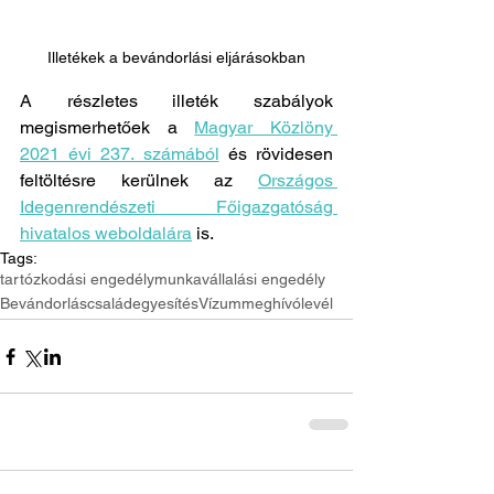
Illetékek a bevándorlási eljárásokban
A részletes illeték szabályok 
megismerhetőek a 
Magyar Közlöny 
2021 évi 237. számából
 és rövidesen 
feltöltésre kerülnek az 
Országos 
Idegenrendészeti Főigazgatóság 
hivatalos weboldalára
 is. 
Tags:
tartózkodási engedély
munkavállalási engedély
Bevándorlás
családegyesítés
Vízum
meghívólevél