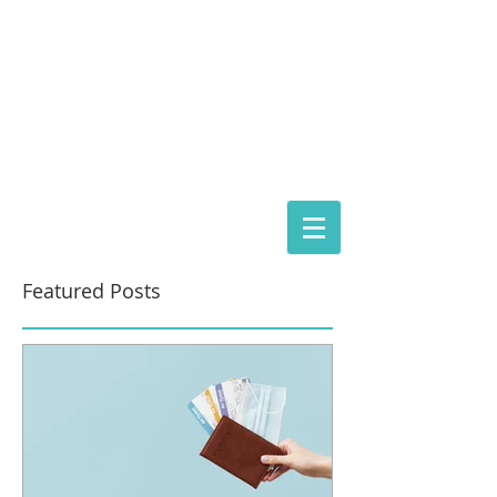
ASTORIA ASSISTANCE
IMMIGRATION LAWYERS
Magyarországi képviselet:
dr. Gácsi Mihály Medárd Ügyvédi Iroda
1074 Budapest Dohány 20
Tel
+36 20 3771030
Featured Posts