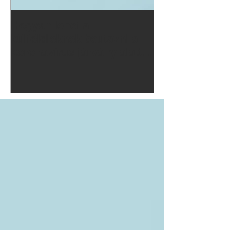
Hogyan lehet a
külföldieknek beutazni a
koronavírus járvány alatt
Magyarországra?