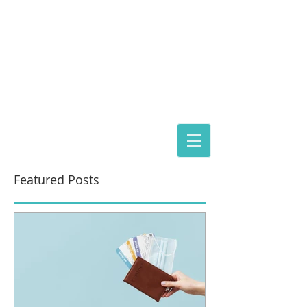
ASTORIA ASSISTANCE
IMMIGRATION LAWYERS
Magyarországi képviselet:
dr. Gácsi Mihály Medárd Ügyvédi Iroda
1074 Budapest Dohány 20
Tel
+36 20 3771030
Featured Posts