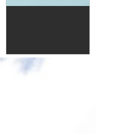
Hogyan lehet a
külföldieknek beutazni a
koronavírus járvány alatt
Magyarországra?