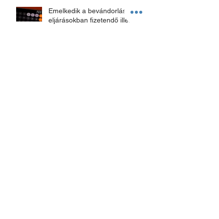
Emelkedik a bevándorlási
eljárásokban fizetendő illeték
Fülöp-szigeteki munkavállaló
alkalmazása
Border crossing rules during the
Covid.
Hogyan lehet a külföldieknek