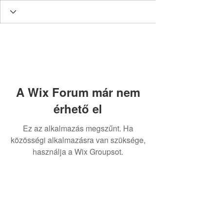
A Wix Forum már nem
érhető el
Ez az alkalmazás megszűnt. Ha
közösségi alkalmazásra van szüksége,
Contact:
használja a Wix Groupsot.
Astoria Assistance
magyarországi képviselet:
dr. Gácsi Mihály Medárd Ügyvédi Iroda
1077 Budapest
Dohány u. 20
Tel:
+36 20 3771030
gacsimihaly@gmail.com