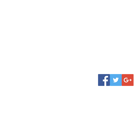
oda
gary@yahoo.com