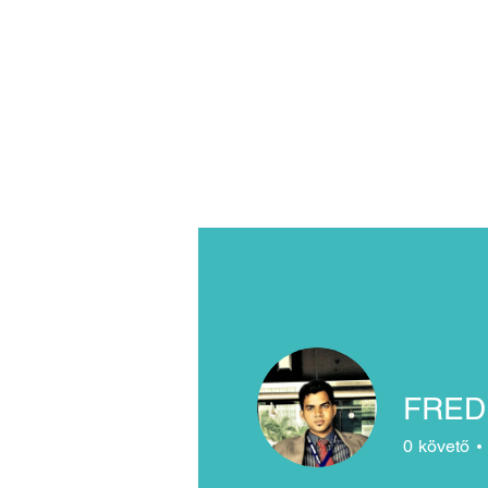
ASTORIA ASSISTANCE
IMMIGRATION LAWYERS
Magyarországi képviselet:
dr. Gácsi Mihály Medárd Ügy
Iroda
1074 Budapest Dohány 20
Tel +36 20 3771030
FRED
0
követő