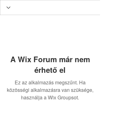
A Wix Forum már nem
érhető el
Ez az alkalmazás megszűnt. Ha
közösségi alkalmazásra van szüksége,
Contact:
használja a Wix Groupsot.
Astoria Assistance
magyarországi képviselet:
dr. Gácsi Mihály Medárd Ügyvédi Iroda
1077 Budapest
Dohány u. 20
Tel:
+36 20 3771030
gacsimihaly@gmail.com