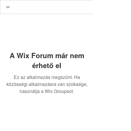
A Wix Forum már nem
érhető el
Ez az alkalmazás megszűnt. Ha
közösségi alkalmazásra van szüksége,
Contact:
használja a Wix Groupsot.
Astoria Assistance
magyarországi képviselet:
dr. Gácsi Mihály Medárd Ügyvédi Iroda
1077 Budapest
Dohány u. 20
Tel:
+36 20 3771030
gacsimihaly@gmail.com