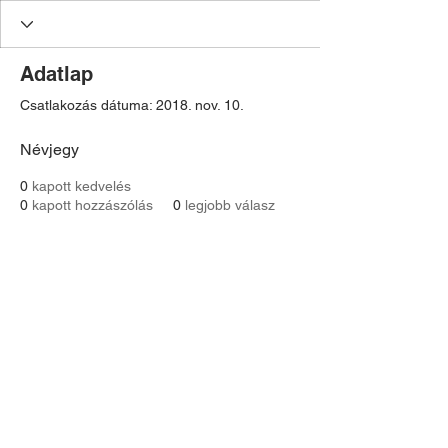
Adatlap
Csatlakozás dátuma: 2018. nov. 10.
Névjegy
0
kapott kedvelés
0
kapott hozzászólás
0
legjobb válasz
Contact:
Astoria Assistance
magyarországi képviselet:
dr. Gácsi Mihály Medárd Ügyvédi Iroda
1077 Budapest
Dohány u. 20
Tel:
+36 20 3771030
gacsimihaly@gmail.com