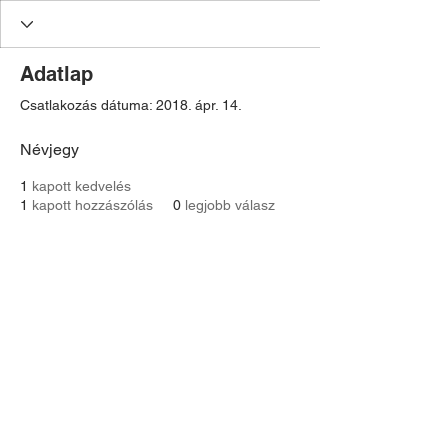
Adatlap
Csatlakozás dátuma: 2018. ápr. 14.
Névjegy
1
kapott kedvelés
1
kapott hozzászólás
0
legjobb válasz
Contact:
Astoria Assistance
magyarországi képviselet:
dr. Gácsi Mihály Medárd Ügyvédi Iroda
1077 Budapest
Dohány u. 20
Tel:
+36 20 3771030
gacsimihaly@gmail.com