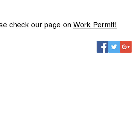
se check our page on
Work Permit!
oda
gary@yahoo.com