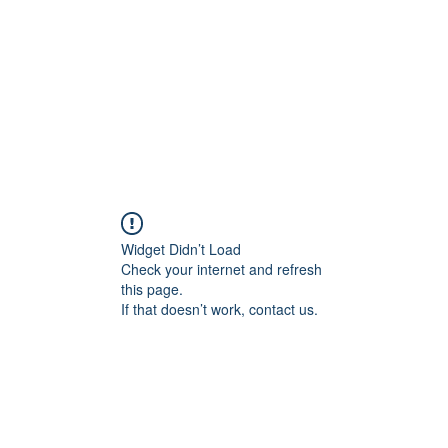
védi
Widget Didn’t Load
Check your internet and refresh
this page.
If that doesn’t work, contact us.